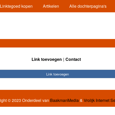
Linktegoed kopen
Artikelen
Alle dochterpagina's
Link toevoegen
Contact
Link toevoegen
ight © 2023 Onderdeel van
BaakmanMedia
&
Vrolijk Internet S