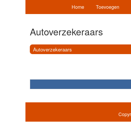
Home
Toevoegen
Autoverzekeraars
Autoverzekeraars
Copyr